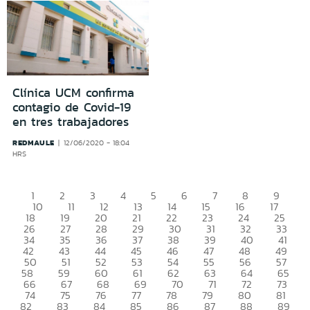
Clínica UCM confirma
contagio de Covid-19
en tres trabajadores
REDMAULE
12/06/2020 - 18:04
HRS
1
2
3
4
5
6
7
8
9
10
11
12
13
14
15
16
17
18
19
20
21
22
23
24
25
26
27
28
29
30
31
32
33
34
35
36
37
38
39
40
41
42
43
44
45
46
47
48
49
50
51
52
53
54
55
56
57
58
59
60
61
62
63
64
65
66
67
68
69
70
71
72
73
74
75
76
77
78
79
80
81
82
83
84
85
86
87
88
89