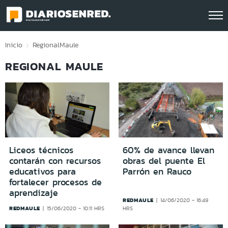
Click acá para ir directamente al contenido
Inicio
Regional
Maule
REGIONAL MAULE
Liceos técnicos
60% de avance llevan
contarán con recursos
obras del puente El
educativos para
Parrón en Rauco
fortalecer procesos de
aprendizaje
REDMAULE
14/06/2020 - 16:49
REDMAULE
15/06/2020 - 10:11 HRS
HRS