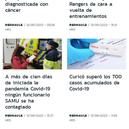
diagnosticada con
Rangers de cara a
cáncer
vuelta de
entrenamientos
REDMAULE
REDMAULE
14/06/2020 - 09:36
13/06/2020 - 15:41
HRS
HRS
A más de cien días
Curicó superó los 700
de iniciada la
casos acumulados de
pandemia Covid-19
Covid-19
ningún funcionario
SAMU se ha
contagiado
REDMAULE
REDMAULE
13/06/2020 - 15:37
13/06/2020 - 11:39
HRS
HRS