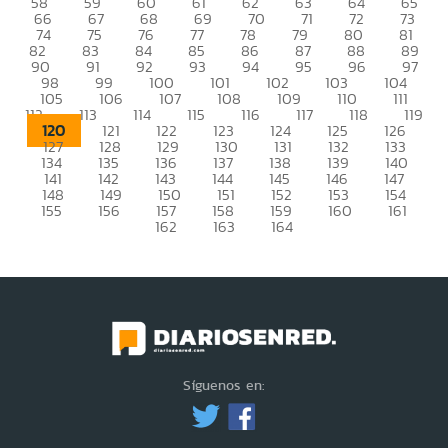
58
59
60
61
62
63
64
65
66
67
68
69
70
71
72
73
74
75
76
77
78
79
80
81
82
83
84
85
86
87
88
89
90
91
92
93
94
95
96
97
98
99
100
101
102
103
104
105
106
107
108
109
110
111
112
113
114
115
116
117
118
119
120
121
122
123
124
125
126
127
128
129
130
131
132
133
134
135
136
137
138
139
140
141
142
143
144
145
146
147
148
149
150
151
152
153
154
155
156
157
158
159
160
161
162
163
164
Síguenos en: