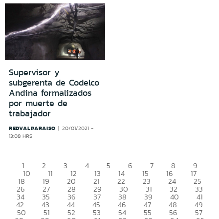
Supervisor y
subgerenta de Codelco
Andina formalizados
por muerte de
trabajador
REDVALPARAISO
20/01/2021 -
13:08 HRS
1
2
3
4
5
6
7
8
9
10
11
12
13
14
15
16
17
18
19
20
21
22
23
24
25
26
27
28
29
30
31
32
33
34
35
36
37
38
39
40
41
42
43
44
45
46
47
48
49
50
51
52
53
54
55
56
57