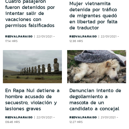
Cuatro pasajeron
Mujer vietnamita
fueron detenidos por
detenida por tráfico
intentar salir de
de migrantes quedó
vacaciones con
en libertad por falta
permisos falsificados
de traductor
REDVALPARAISO
REDVALPARAISO
22/01/2021 -
22/01/2021 -
17:14 HRS
12:36 HRS
En Rapa Nui detiene a
Denuncian intento de
hombre acusado de
degollamiento a
secuestro, violación y
mascota de un
lesiones graves
candidato a concejal
REDVALPARAISO
REDVALPARAISO
22/01/2021 -
21/01/2021 -
09:46 HRS
12:27 HRS