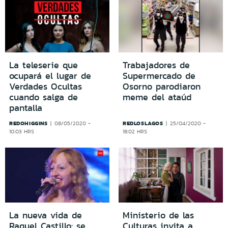
La teleserie que
Trabajadores de
ocupará el lugar de
Supermercado de
Verdades Ocultas
Osorno parodiaron
cuando salga de
meme del ataúd
pantalla
REDOHIGGINS
REDLOSLAGOS
08/05/2020 -
25/04/2020 -
10:03 HRS
18:02 HRS
La nueva vida de
Ministerio de las
Raquel Castillo: se
Culturas invita a