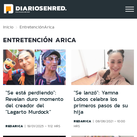
Click acá para ir directamente al contenido
Inicio
Entretención
Arica
ENTRETENCIÓN ARICA
"Se está perdiendo":
"Se lanzó": Yamna
Revelan duro momento
Lobos celebra los
del creador del
primeros pasos de su
"Lagarto Murdock"
hija
REDARICA
08/06/2021 - 10:00
REDARICA
19/01/2025 - 11:12 HRS
HRS