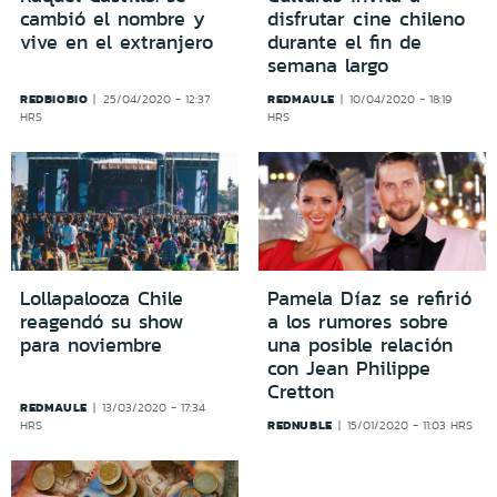
cambió el nombre y
disfrutar cine chileno
vive en el extranjero
durante el fin de
semana largo
REDBIOBIO
REDMAULE
25/04/2020 - 12:37
10/04/2020 - 18:19
HRS
HRS
Lollapalooza Chile
Pamela Díaz se refirió
reagendó su show
a los rumores sobre
para noviembre
una posible relación
con Jean Philippe
Cretton
REDMAULE
13/03/2020 - 17:34
REDNUBLE
HRS
15/01/2020 - 11:03 HRS