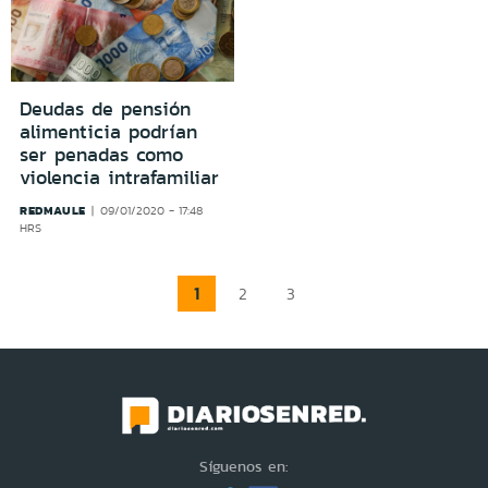
Deudas de pensión
alimenticia podrían
ser penadas como
violencia intrafamiliar
REDMAULE
09/01/2020 - 17:48
HRS
1
2
3
Síguenos en: