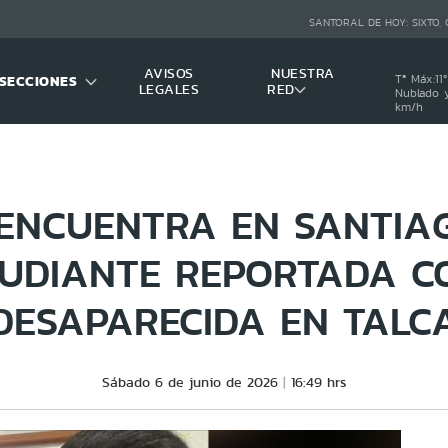
SANTORAL DE HOY:
SIXTO,
AVISOS
NUESTRA
SECCIONES
Tª Máx:
11
º
LEGALES
RED
Nublado y
km/h
 ENCUENTRA EN SANTIA
TUDIANTE REPORTADA C
DESAPARECIDA EN TALC
Sábado 6 de junio de 2026
16:49 hrs