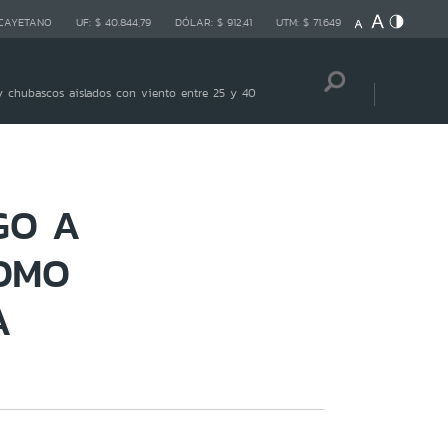
 CAYETANO
UF:
$ 40.844,79
DÓLAR:
$ 912,41
UTM:
$ 71.649
 chubascos aislados con viento entre 25 y 40
GO A
OMO
A