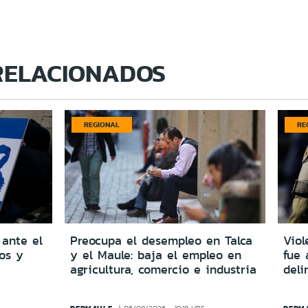
RELACIONADOS
REGIONAL
RE
 ante el
Preocupa el desempleo en Talca
Viol
dos y
y el Maule: baja el empleo en
fue 
agricultura, comercio e industria
del
REDMAULE
REDM