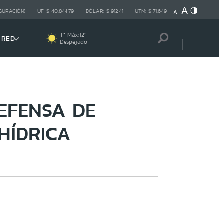
GURACIÓN)
UF:
$ 40.844,79
DÓLAR:
$ 912,41
UTM:
$ 71.649
Tª Máx:
12
º
 RED
Despejado
EFENSA DE
HÍDRICA