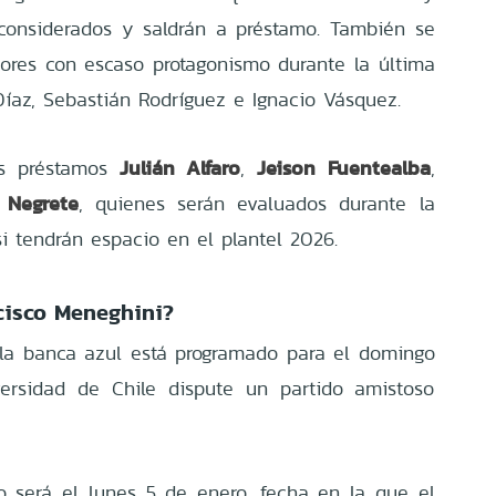
onsiderados y saldrán a préstamo. También se
dores con escaso protagonismo durante la última
íaz, Sebastián Rodríguez e Ignacio Vásquez.
Julián Alfaro
Jeison Fuentealba
us préstamos
,
,
 Negrete
, quienes serán evaluados durante la
i tendrán espacio en el plantel 2026.
cisco Meneghini?
la banca azul está programado para el domingo
ersidad de Chile dispute un partido amistoso
lo será el lunes 5 de enero, fecha en la que el