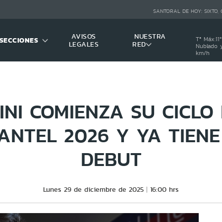
SANTORAL DE HOY:
SIXTO,
AVISOS
NUESTRA
SECCIONES
Tª Máx:
11
º
LEGALES
RED
Nublado y
km/h
NI COMIENZA SU CICLO 
ANTEL 2026 Y YA TIEN
DEBUT
Lunes 29 de diciembre de 2025
16:00 hrs