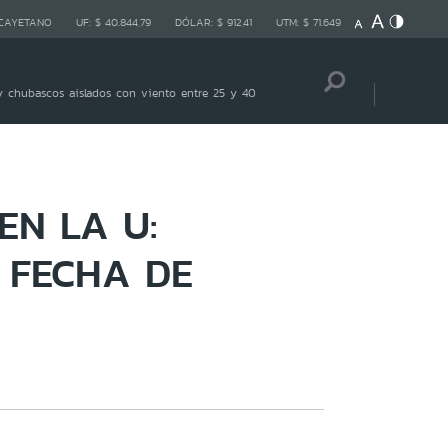
 CAYETANO
UF:
$ 40.844,79
DÓLAR:
$ 912,41
UTM:
$ 71.649
 chubascos aislados con viento entre 25 y 40
EN LA U:
E FECHA DE