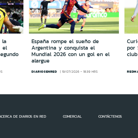
 la
España rompe el sueño de
Cur
 el
Argentina y conquista el
por
segundo
Mundial 2026 con un gol en el
club
alargue
DIARIOSENRED
REDM
RS
19/07/2026 - 18:39 HRS
ACERCA DE DIARIOS EN RED
COMERCIAL
CONTÁCTENOS