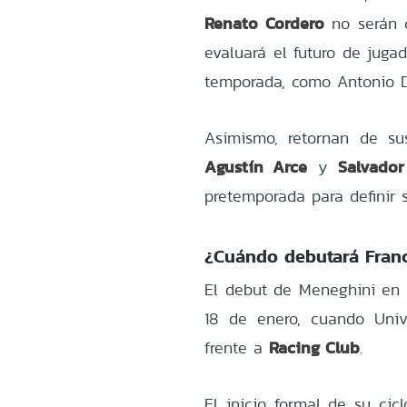
Renato Cordero
no serán c
evaluará el futuro de juga
temporada, como Antonio D
Asimismo, retornan de s
Agustín Arce
Salvador
y
pretemporada para definir s
¿Cuándo debutará Fran
El debut de Meneghini en 
18 de enero, cuando Univ
Racing Club
frente a
.
El inicio formal de su cic