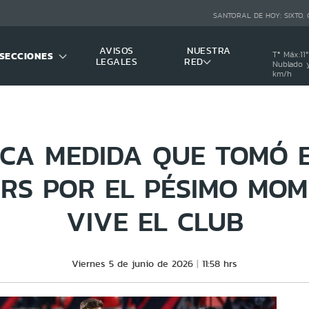
SANTORAL DE HOY:
SIXTO,
AVISOS
NUESTRA
SECCIONES
Tª Máx:
11
º
LEGALES
RED
Nublado y
km/h
ICA MEDIDA QUE TOMÓ E
RS POR EL PÉSIMO MO
VIVE EL CLUB
Viernes 5 de junio de 2026
11:58 hrs