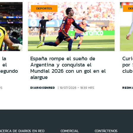
DEPORTES
DE
 la
España rompe el sueño de
Cur
 el
Argentina y conquista el
por
segundo
Mundial 2026 con un gol en el
club
alargue
DIARIOSENRED
REDM
RS
19/07/2026 - 18:39 HRS
ACERCA DE DIARIOS EN RED
COMERCIAL
CONTÁCTENOS