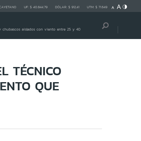
 CAYETANO
UF:
$ 40.844,79
DÓLAR:
$ 912,41
UTM:
$ 71.649
 chubascos aislados con viento entre 25 y 40
L TÉCNICO
MENTO QUE