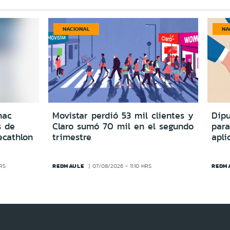
NACIONAL
NA
nac
Movistar perdió 53 mil clientes y
Dipu
s de
Claro sumó 70 mil en el segundo
para
ecathlon
trimestre
apli
REDMAULE
REDM
HRS
07/08/2026 - 11:10 HRS