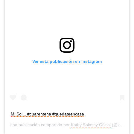
Ver esta publicación en Instagram
Mi Sol... #cuarentena #quedateencasa
Una publicación compartida por
Kathy Salosny Oficial
(@katysalosny) el