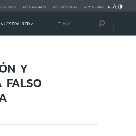
 CAYETANO
UF:
$ 40.844,79
DÓLAR:
$ 912,41
UTM:
$ 71.649
NUESTRA RED
Tª Máx:
º
ÓN Y
 FALSO
IA