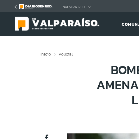
Click acá para ir directamente al contenido
NUESTRA RED
COMUNA
Inicio
Policial
BOM
AMENA
L