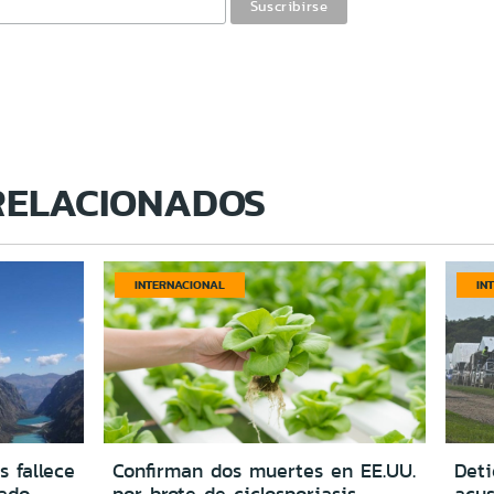
RELACIONADOS
INTERNACIONAL
IN
s fallece
Confirman dos muertes en EE.UU.
Deti
vado
por brote de ciclosporiasis
acus