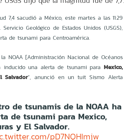
te USGS dijo que la magnitud fue de 7,7.
d 7,4 sacudió a México, este martes a las 11:29
l Servicio Geológico de Estados Unidos (USGS),
rta de tsunami para Centroamérica.
e la NOAA [Administración Nacional de Océanos
Mexico,
a inducido una alerta de tsunami para
l Salvador
", anunció en un tuit Sismo Alerta
tro de tsunamis de la NOAA ha
rta de tsunami para Mexico,
as y El Salvador.
c.twitter.com/pD7NQHImjw