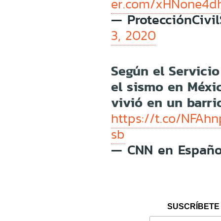
er.com/xHNone4d
— ProtecciónCiv
3, 2020
Según el Servici
el sismo en Méxic
vivió en un barri
https://t.co/NFAh
sb
— CNN en Españ
SUSCRÍBETE 