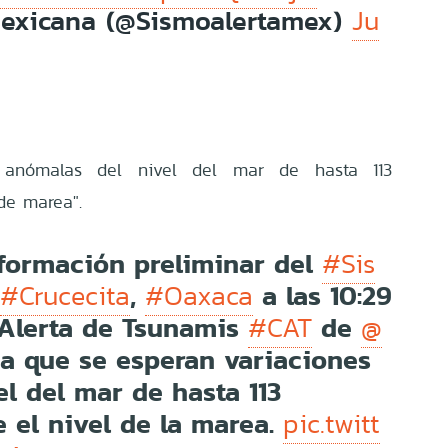
Mexicana (@Sismoalertamex)
Ju
s anómalas del nivel del mar de hasta 113
de marea".
nformación preliminar del
#Sis
n
,
a las 10:29
#Crucecita
#Oaxaca
 Alerta de Tsunamis
de
#CAT
@
ca que se esperan variaciones
l del mar de hasta 113
 el nivel de la marea.
pic.twitt