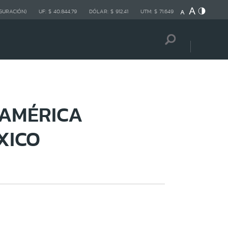
GURACIÓN)
UF:
$ 40.844,79
DÓLAR:
$ 912,41
UTM:
$ 71.649
OAMÉRICA
XICO