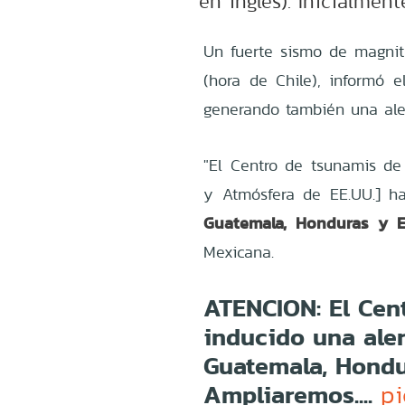
en inglés). Inicialmen
Un fuerte sismo de magnitu
(hora de Chile), informó e
generando también una ale
"El Centro de tsunamis d
y Atmósfera de EE.UU.] h
Guatemala, Honduras y E
Mexicana.
ATENCION: El Cen
inducido una ale
Guatemala, Hondur
Ampliaremos....
pi