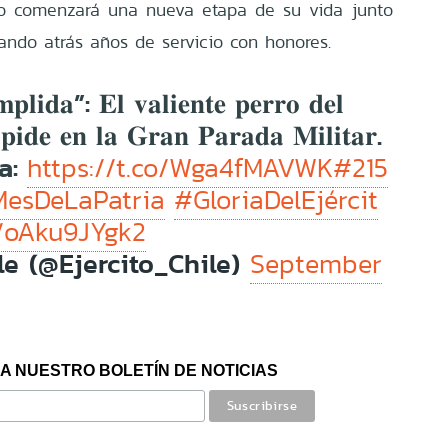
ako comenzará una nueva etapa de su vida junto
jando atrás años de servicio con honores.
𝐩𝐥𝐢𝐝𝐚”: 𝐄𝐥 𝐯𝐚𝐥𝐢𝐞𝐧𝐭𝐞 𝐩𝐞𝐫𝐫𝐨 𝐝𝐞𝐥
𝐬𝐩𝐢𝐝𝐞 𝐞𝐧 𝐥𝐚 𝐆𝐫𝐚𝐧 𝐏𝐚𝐫𝐚𝐝𝐚 𝐌𝐢𝐥𝐢𝐭𝐚𝐫.
ia:
https://t.co/Wga4fMAVWK
#215
esDeLaPatria
#GloriaDelEjércit
m/oAku9JYgk2
le (@Ejercito_Chile)
September
A NUESTRO BOLETÍN DE NOTICIAS