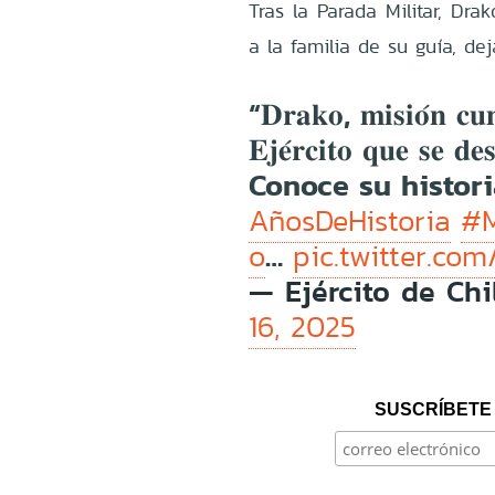
Tras la Parada Militar, Dr
a la familia de su guía, de
“𝐃𝐫𝐚𝐤𝐨, 𝐦𝐢𝐬𝐢𝐨́𝐧 𝐜𝐮𝐦
𝐄𝐣𝐞́𝐫𝐜𝐢𝐭𝐨 𝐪𝐮𝐞 𝐬𝐞 𝐝
Conoce su histor
AñosDeHistoria
#M
…
o
pic.twitter.co
— Ejército de Chi
16, 2025
SUSCRÍBETE 