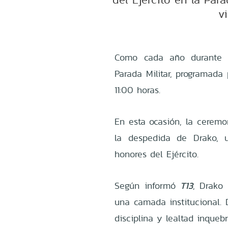
v
Como cada año durante la
Parada Militar, programada 
11:00 horas.
En esta ocasión, la cerem
la despedida de Drako, u
honores del Ejército.
Según informó
T13
, Drako
una camada institucional. 
disciplina y lealtad inquebr