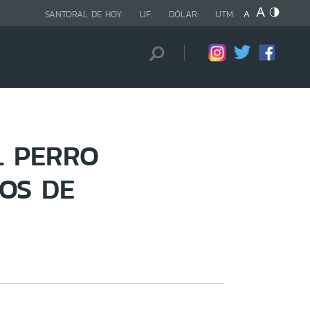
SANTORAL DE HOY:
UF:
DÓLAR:
UTM:
L PERRO
ÑOS DE