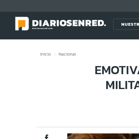
Click acá para ir directamente al contenido
NUESTR
Inicio
Nacional
EMOTIV
MILIT