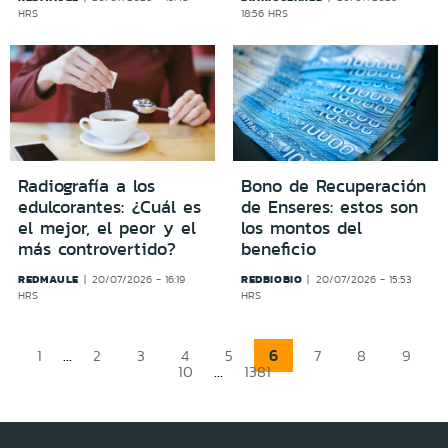
HRS
18:56 HRS
Radiografía a los
Bono de Recuperación
edulcorantes: ¿Cuál es
de Enseres: estos son
el mejor, el peor y el
los montos del
más controvertido?
beneficio
REDMAULE
REDBIOBIO
20/07/2026 - 16:19
20/07/2026 - 15:53
HRS
HRS
...
6
1
2
3
4
5
7
8
9
...
10
1381