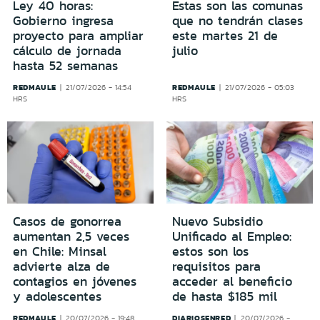
Ley 40 horas:
Estas son las comunas
Gobierno ingresa
que no tendrán clases
proyecto para ampliar
este martes 21 de
cálculo de jornada
julio
hasta 52 semanas
REDMAULE
REDMAULE
21/07/2026 - 14:54
21/07/2026 - 05:03
HRS
HRS
Casos de gonorrea
Nuevo Subsidio
aumentan 2,5 veces
Unificado al Empleo:
en Chile: Minsal
estos son los
advierte alza de
requisitos para
contagios en jóvenes
acceder al beneficio
y adolescentes
de hasta $185 mil
REDMAULE
DIARIOSENRED
20/07/2026 - 19:48
20/07/2026 -