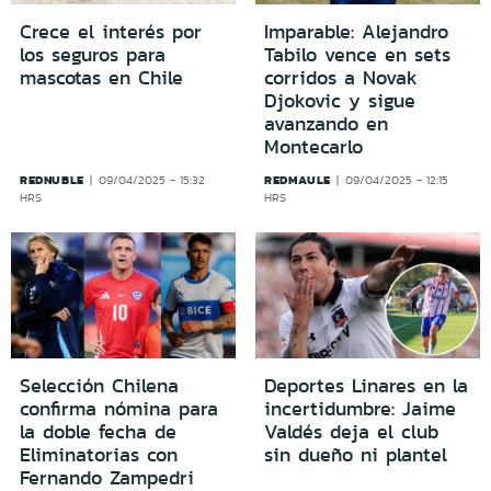
Crece el interés por
Imparable: Alejandro
los seguros para
Tabilo vence en sets
mascotas en Chile
corridos a Novak
Djokovic y sigue
avanzando en
Montecarlo
REDNUBLE
REDMAULE
09/04/2025 - 15:32
09/04/2025 - 12:15
HRS
HRS
Selección Chilena
Deportes Linares en la
confirma nómina para
incertidumbre: Jaime
la doble fecha de
Valdés deja el club
Eliminatorias con
sin dueño ni plantel
Fernando Zampedri