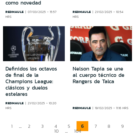
como novedad
REDMAULE
REDMAULE
07/03/2025 - 15:57
21/02/2025 - 10:54
HRS
HRS
Definidos los octavos
Nelson Tapia se une
de final de la
al cuerpo técnico de
Champions League:
Rangers de Talca
clásicos y duelos
estelares
REDMAULE
21/02/2025 - 10:20
REDMAULE
HRS
19/02/2025 - 11:16 HRS
...
6
1
2
3
4
5
7
8
9
...
10
104